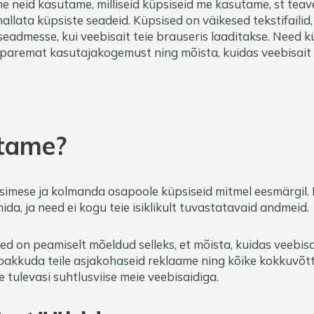
me neid kasutame, milliseid küpsiseid me kasutame, st teav
allata küpsiste seadeid. Küpsised on väikesed tekstifailid
eadmesse, kui veebisait teie brauseris laaditakse. Need kü
 paremat kasutajakogemust ning mõista, kuidas veebisait t
utame?
simese ja kolmanda osapoole küpsiseid mitmel eesmärgil.
mida, ja need ei kogu teie isiklikult tuvastatavaid andmeid.
 on peamiselt mõeldud selleks, et mõista, kuidas veebisai
 pakkuda teile asjakohaseid reklaame ning kõike kokkuvõt
tulevasi suhtlusviise meie veebisaidiga.