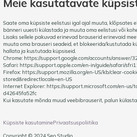
Meie kasutatavate küpsi
Saate oma küpsiste eelistusi igal ajal muuta, klõpsates
bänneri uuesti külastada ja muuta oma eelistusi või koh
Lisaks sellele pakuvad erinevad brauserid erinevaid mee
muuta oma brauseri seadeid, et blokeerida/kustutada kü
hallata ja kustutada küpsiseid.
Chrome: https://support.google.com/accounts/answer/3
Safari: https://support.apple.com/en-in/guide/safari/sfr
Firefox: https://support.mozilla.org/en-US/kb/clear-coo
stored&redirectlocale=en-US
Internet Explorer: https://support.microsoft.com/en-us
d42645fa52fc
Kui kasutate mõnda muud veebibrauserit, palun külast
Küpsiste kasutamine
Privaatsuspoliitika
Copyright © 2024 Seo Studio