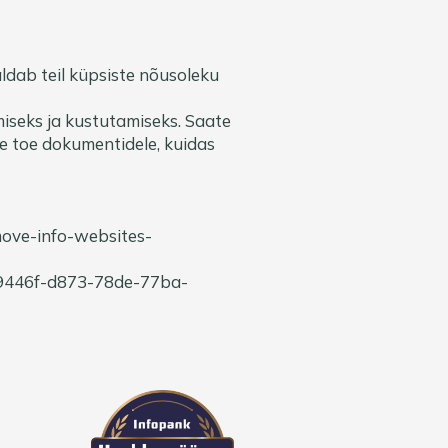
ldab teil küpsiste nõusoleku
miseks ja kustutamiseks. Saate
e toe dokumentidele, kuidas
emove-info-websites-
bca9446f-d873-78de-77ba-