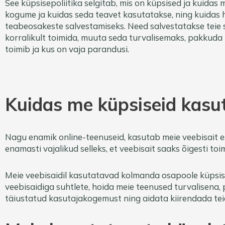
See küpsisepoliitika selgitab, mis on küpsised ja kuidas 
kogume ja kuidas seda teavet kasutatakse, ning kuidas h
teabeosakeste salvestamiseks. Need salvestatakse teie s
korralikult toimida, muuta seda turvalisemaks, pakkuda
toimib ja kus on vaja parandusi.
Kuidas me küpsiseid kas
Nagu enamik online-teenuseid, kasutab meie veebisait e
enamasti vajalikud selleks, et veebisait saaks õigesti toi
Meie veebisaidil kasutatavad kolmanda osapoole küpsised
veebisaidiga suhtlete, hoida meie teenused turvalisena,
täiustatud kasutajakogemust ning aidata kiirendada teie 