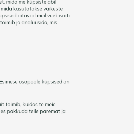
et, mida me küpsiste abil
, mida kasutatakse väikeste
psised aitavad meil veebisaiti
oimib ja analüüsida, mis
 Esimese osapoole küpsised on
t toimib, kuidas te meie
tes pakkuda teile paremat ja