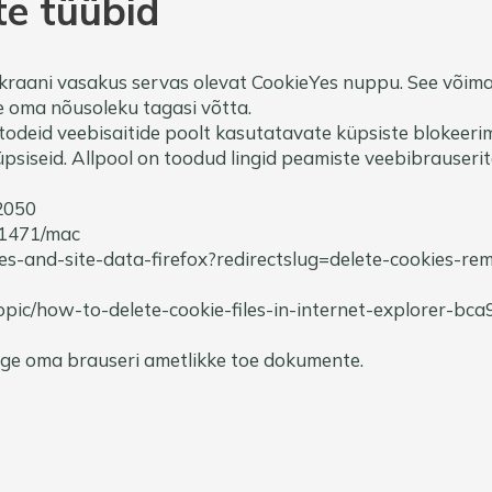
ste tüübid
 ekraani vasakus servas olevat CookieYes nuppu. See võima
e oma nõusoleku tagasi võtta.
todeid veebisaitide poolt kasutatavate küpsiste blokeeri
psiseid. Allpool on toodud lingid peamiste veebibrauserit
2050
i11471/mac
kies-and-site-data-firefox?redirectslug=delete-cookies-r
/topic/how-to-delete-cookie-files-in-internet-explorer-
age oma brauseri ametlikke toe dokumente.