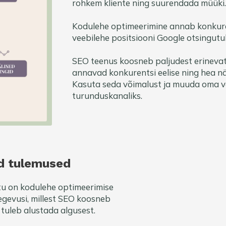
rohkem kliente ning suurendada müüki.
Kodulehe optimeerimine annab konkuren
veebilehe positsiooni Google otsingu
SEO teenus koosneb paljudest erinevat
annavad konkurentsi eelise ning hea nä
Kasuta seda võimalust ja muuda oma v
turunduskanaliks.
ed tulemused
ttu on kodulehe optimeerimise
egevusi, millest SEO koosneb
a tuleb alustada algusest.