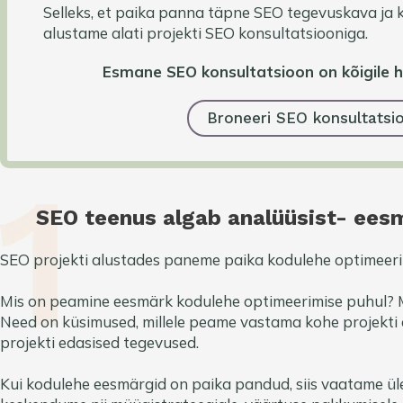
Selleks, et paika panna täpne SEO tegevuskava ja 
alustame alati projekti SEO konsultatsiooniga.
Esmane SEO konsultatsioon on kõigile hu
Broneeri SEO konsultatsi
SEO teenus algab analüüsist- ees
SEO projekti alustades paneme paika kodulehe optimeeri
Mis on peamine eesmärk kodulehe optimeerimise puhul? Mi
Need on küsimused, millele peame vastama kohe projekti a
projekti edasised tegevused.
Kui kodulehe eesmärgid on paika pandud, siis vaatame ül