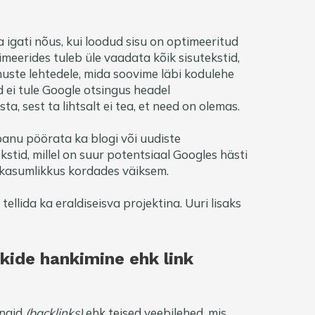
a igati nõus, kui loodud sisu on optimeeritud
meerides tuleb üle vaadata kõik sisutekstid,
nuste lehtedele, mida soovime läbi kodulehe
 ei tule Google otsingus headel
ta, sest ta lihtsalt ei tea, et need on olemas.
panu pöörata ka blogi või uudiste
kstid, millel on suur potentsiaal Googles hästi
he kasumlikkus kordades väiksem.
ellida ka eraldiseisva projektina. Uuri lisaks
kide hankimine ehk link
ingid
(backlinks)
ehk teised veebilehed, mis