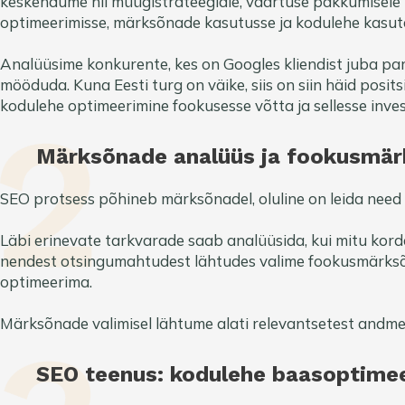
keskendume nii müügistrateegiale, väärtuse pakkumisele k
optimeerimisse, märksõnade kasutusse ja kodulehe kasu
Analüüsime konkurente, kes on Googles kliendist juba pare
mööduda. Kuna Eesti turg on väike, siis on siin häid posits
kodulehe optimeerimine fookusesse võtta ja sellesse inves
Märksõnade analüüs ja fookusmär
SEO protsess põhineb märksõnadel, oluline on leida need 
Läbi erinevate tarkvarade saab analüüsida, kui mitu kor
nendest otsingumahtudest lähtudes valime fookusmärksõ
optimeerima.
Märksõnade valimisel lähtume alati relevantsetest andme
SEO teenus: kodulehe baasoptime