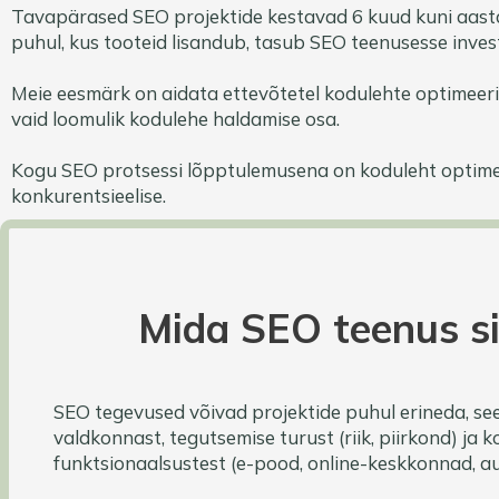
Tavapärased SEO projektide kestavad 6 kuud kuni aas
puhul, kus tooteid lisandub, tasub SEO teenusesse invest
Meie eesmärk on aidata ettevõtetel kodulehte optimeerida 
vaid loomulik kodulehe haldamise osa.
Kogu SEO protsessi lõpptulemusena on koduleht optimee
konkurentsieelise.
Mida SEO teenus s
SEO tegevused võivad projektide puhul erineda, see
valdkonnast, tegutsemise turust (riik, piirkond) ja 
funktsionaalsustest (e-pood, online-keskkonnad, 