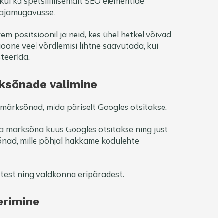
ui ka spetsiifilisemalt SEO elementide
tajamugavusse.
m positsioonil ja neid, kes ühel hetkel võivad
ioone veel võrdlemisi lihtne saavutada, kui
teerida.
ksõnade valimine
märksõnad, mida päriselt Googles otsitakse.
da märksõna kuus Googles otsitakse ning just
nad, mille põhjal hakkame kodulehte
test ning valdkonna eripäradest.
erimine