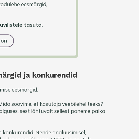
kodulehe eesmärgid,
vilistele tasuta.
oon
märgid ja konkurendid
mise eesmärgid.
da soovime, et kasutaja veebilehel teeks?
lguses, sest lähtuvalt sellest paneme paika
e konkurendid. Nende analüüsimisel,