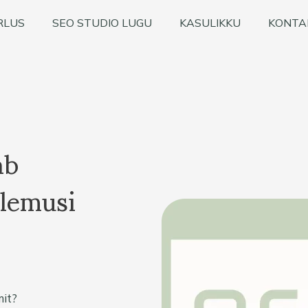
RLUS
SEO STUDIO LUGU
KASULIKKU
KONTA
ab
ulemusi
it?