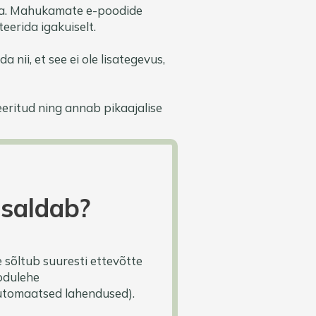
ta. Mahukamate e-poodide
eerida igakuiselt.
nii, et see ei ole lisategevus,
ritud ning annab pikaajalise
isaldab?
 sõltub suuresti ettevõtte
kodulehe
automaatsed lahendused).