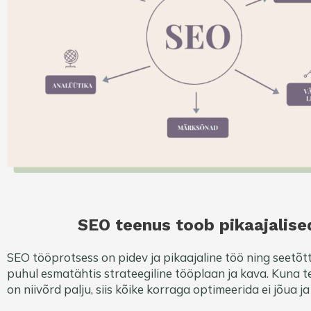
SEO teenus toob pikaajalis
SEO tööprotsess on pidev ja pikaajaline töö ning seetõ
puhul esmatähtis strateegiline tööplaan ja kava. Kuna t
on niivõrd palju, siis kõike korraga optimeerida ei jõua j