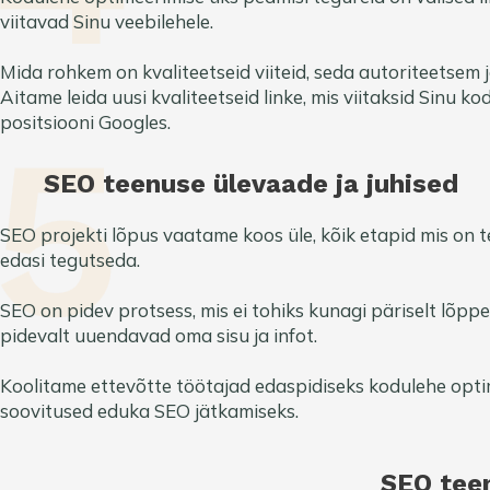
viitavad Sinu veebilehele.
Mida rohkem on kvaliteetseid viiteid, seda autoriteetsem
Aitame leida uusi kvaliteetseid linke, mis viitaksid Sinu k
positsiooni Googles.
SEO teenuse ülevaade ja juhised
SEO projekti lõpus vaatame koos üle, kõik etapid mis on t
edasi tegutseda.
SEO on pidev protsess, mis ei tohiks kunagi päriselt lõpp
pidevalt uuendavad oma sisu ja infot.
Koolitame ettevõtte töötajad edaspidiseks kodulehe op
soovitused eduka SEO jätkamiseks.
SEO tee