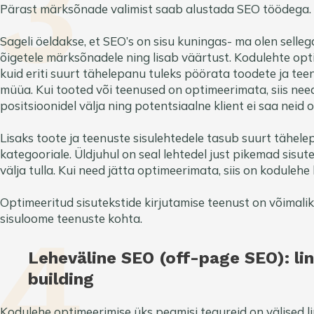
Pärast märksõnade valimist saab alustada SEO töödega.
Sageli öeldakse, et SEO’s on sisu kuningas- ma olen selleg
õigetele märksõnadele ning lisab väärtust.
Kodulehte opti
kuid eriti suurt tähelepanu tuleks pöörata toodete ja tee
müüa. Kui tooted või teenused on optimeerimata, siis need
positsioonidel välja ning potentsiaalne klient ei saa neid os
Lisaks toote ja teenuste sisulehtedele tasub suurt tähele
kategooriale. Üldjuhul on seal lehtedel just pikemad sisute
välja tulla. Kui need jätta optimeerimata, siis on kodule
Optimeeritud sisutekstide kirjutamise teenust on võimalik t
sisuloome teenuste kohta.
Leheväline SEO (off-page SEO): lin
building
Kodulehe optimeerimise üks peamisi tegureid on välised l