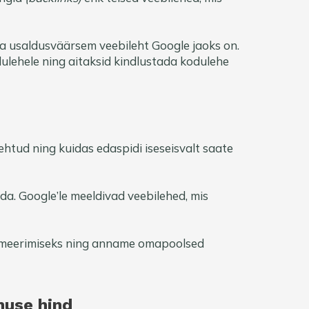
 ja usaldusväärsem veebileht Google jaoks on.
odulehele ning aitaksid kindlustada kodulehe
ehtud ning kuidas edaspidi iseseisvalt saate
eda. Google’le meeldivad veebilehed, mis
timeerimiseks ning anname omapoolsed
nuse hind