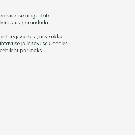
tsieelise ning aitab
tulemustes parandada.
est tegevustest, mis kokku
htavuse ja leitavuse Googles.
eebileht parimaks