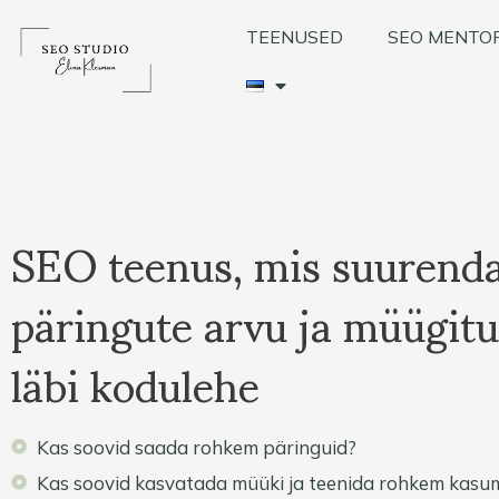
Skip
to
TEENUSED
SEO MENTO
content
SEO teenus, mis suurend
päringute arvu ja müügit
läbi kodulehe
Kas soovid saada rohkem päringuid?
Kas soovid kasvatada müüki ja teenida rohkem kasum