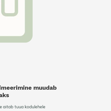
timeerimine muudab
aks
e aitab tuua kodulehele