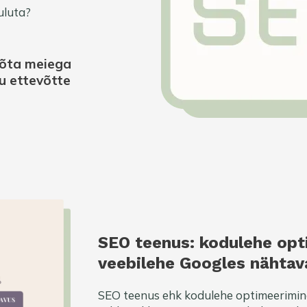
uluta?
 võta meiega
u ettevõtte
SEO teenus: kodulehe op
veebilehe Googles nähtav
SEO teenus ehk kodulehe optimeerimin