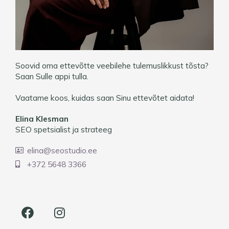
Soovid oma ettevõtte veebilehe tulemuslikkust tõsta?
Saan Sulle appi tulla.
Vaatame koos, kuidas saan Sinu ettevõtet aidata!
Elina Klesman
SEO spetsialist ja strateeg
elina@seostudio.ee
+372 5648 3366
F
I
a
n