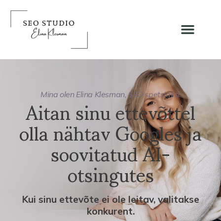
Skip
to
content
Aitan sinu ettevõttel
Mina olen Elina Klesman, SEO spetsialist
olla nähtav Googles ja
soovitatud AI-
otsingutes
Kui sinu ettevõte ei ole leitav, valitakse
konkurent.