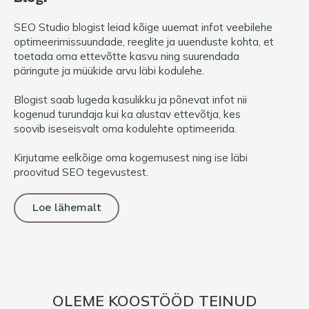
SEO Studio blogist leiad kõige uuemat infot veebilehe
optimeerimissuundade, reeglite ja uuenduste kohta, et
toetada oma ettevõtte kasvu ning suurendada
päringute ja müükide arvu läbi kodulehe.
Blogist saab lugeda kasulikku ja põnevat infot nii
kogenud turundaja kui ka alustav ettevõtja, kes
soovib iseseisvalt oma kodulehte optimeerida.
Kirjutame eelkõige oma kogemusest ning ise läbi
proovitud SEO tegevustest.
Loe lähemalt
OLEME KOOSTÖÖD TEINUD