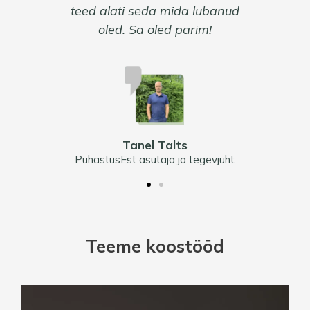
a mida lubanud
teed al
ed parim!
ole
Andres Sommer
Tallinna Elekter projektijuht
Talts
ja ja tegevjuht
Puhastus
Teeme koostööd