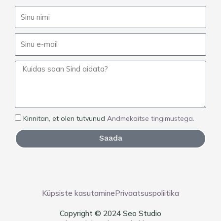
c
s
e
t
b
a
o
g
o
r
k
a
m
Kinnitan, et olen tutvunud
Andmekaitse tingimustega.
Saada
Küpsiste kasutamine
Privaatsuspoliitika
Copyright © 2024 Seo Studio