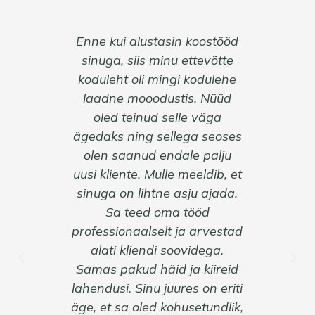
asin koostööd
Jäime SEO Studio koolitusega
Enne ku
inu ettevõtte
väga rahule, kuna see oli üles
sinuga
ingi kodulehe
ehitatud täpselt meie
kodule
ustis. Nüüd
vajadusi silmas pidades.
laadn
selle väga
Kirsiks tordil oli sõbralik,
oled
ellega seoses
paindlik ja väga
ägedaks
endale palju
professionaalne koolitaja
olen 
lle meeldib, et
Elina Klesman. Saime
uusi kli
e asju ajada.
koolituselt kinnituse, et lihtsalt
sinuga 
oma tööd
ilusast kodulehest ei piisa
S
lt ja arvestad
klientideni jõudmiseks ja
profess
 soovidega.
vaeva tuleb muuhulgas näha
alat
id ja kiireid
ka SEO-ga.
Samas p
juures on eriti
lahendus
kohusetundlik,
äge, et 