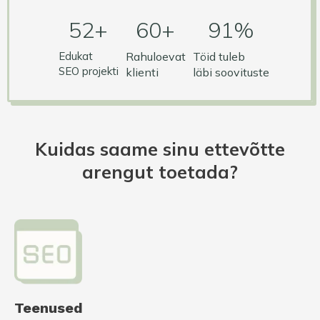
58
+
60
+
91
%
Edukat
Rahuloevat
Töid tuleb
SEO projekti
klienti
läbi soovituste
Kuidas saame sinu ettevõtte
arengut toetada?
Teenused